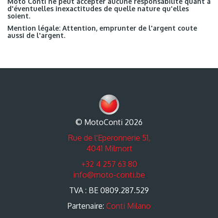
Moto Conti ne peut accepter aucune responsabilité quant à
d'éventuelles inexactitudes de quelle nature qu'elles
soient.
Mention légale: Attention, emprunter de l'argent coute
aussi de l'argent.
© MotoConti 2026
Rue de l'Eperonnerie 51,
4041 Milmort
+32 4 257 63 80
info@moto-conti.be
TVA : BE 0809.287.529
Partenaire:
Conti Milano