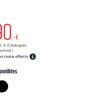
90
,-€
0,-€
(Catalogue)
omisé !
en route offerts
ponibles