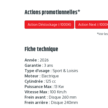
Actions promotionnelles
*
Action Déstockage (-1000€)
Action Next (-1000
*Voir le
Fiche technique
Année :
2026
Garantie :
3 ans
Type d'usage :
Sport & Loisirs
Moteur :
Electrique
Cylindrée :
125 cc
Puissance Max :
13 Kw
Vitesse Max :
100 Km/h
Frein avant :
Disque 260 mm
Frein arrière :
Disque 240mm