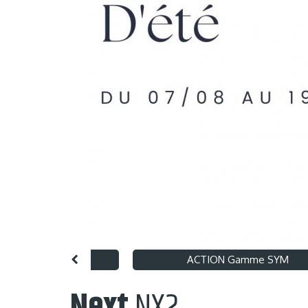
nt 125 X Art Hugo
ACTION Gamme SYM