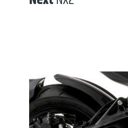
Next
NX2