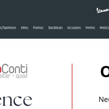
res/Tiporteurs
Vélos
Promos
StockDeals
Occasions
Permis
MotoCo