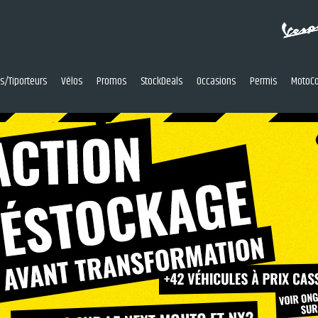
res/Tiporteurs
Vélos
Promos
StockDeals
Occasions
Permis
MotoCo