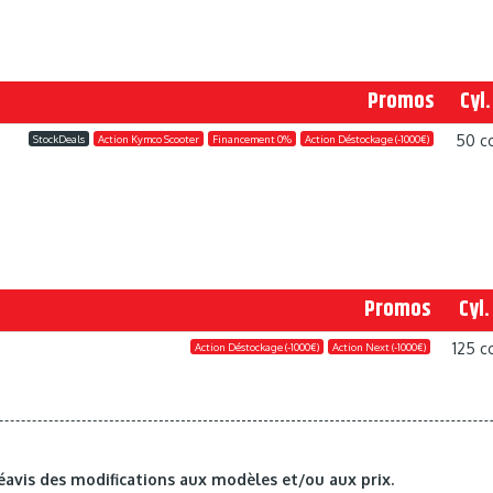
Promos
Cyl.
50 c
StockDeals
Action Kymco Scooter
Financement 0%
Action Déstockage (-1000€)
Promos
Cyl.
125 c
Action Déstockage (-1000€)
Action Next (-1000€)
éavis des modifications aux modèles et/ou aux prix.