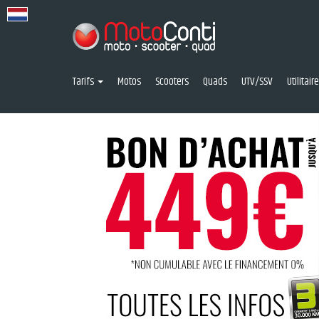
Tarifs
Motos
Scooters
Quads
UTV/SSV
Utilitai