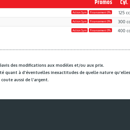
Promos
Cyl.
125 cc
Action Sym
Financement 0%
300 c
Action Sym
Financement 0%
400 c
Action Sym
Financement 0%
éavis des modifications aux modèles et/ou aux prix.
é quant à d'éventuelles inexactitudes de quelle nature qu'elles
coute aussi de l'argent.