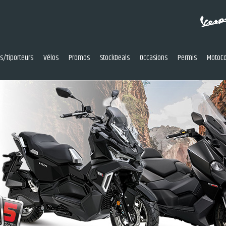
res/Tiporteurs
Vélos
Promos
StockDeals
Occasions
Permis
MotoCo