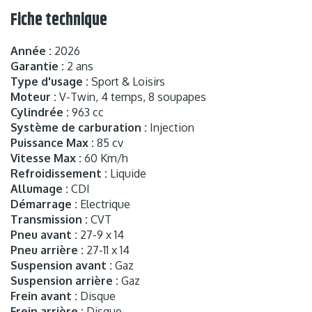
Fiche technique
Année :
2026
Garantie :
2 ans
Type d'usage :
Sport & Loisirs
Moteur :
V-Twin, 4 temps, 8 soupapes
Cylindrée :
963 cc
Système de carburation :
Injection
Puissance Max :
85 cv
Vitesse Max :
60 Km/h
Refroidissement :
Liquide
Allumage :
CDI
Démarrage :
Electrique
Transmission :
CVT
Pneu avant :
27-9 x 14
Pneu arrière :
27-11 x 14
Suspension avant :
Gaz
Suspension arrière :
Gaz
Frein avant :
Disque
Frein arrière :
Disque