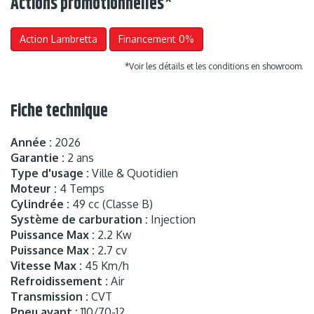
Actions promotionnelles
*
Action Lambretta
Financement 0%
*Voir les détails et les conditions en showroom.
Fiche technique
Année :
2026
Garantie :
2 ans
Type d'usage :
Ville & Quotidien
Moteur :
4 Temps
Cylindrée :
49 cc (Classe B)
Système de carburation :
Injection
Puissance Max :
2.2 Kw
Puissance Max :
2.7 cv
Vitesse Max :
45 Km/h
Refroidissement :
Air
Transmission :
CVT
Pneu avant :
110/70-12