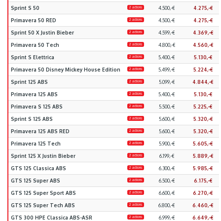
Sprint S 50
2 actions
4.500,-€
4.275,-€
Primavera 50 RED
2 actions
4.500,-€
4.275,-€
Sprint 50 X Justin Bieber
2 actions
4.599,-€
4.369,-€
Primavera 50 Tech
2 actions
4.800,-€
4.560,-€
Sprint S Elettrica
2 actions
5.400,-€
5.130,-€
Primavera 50 Disney Mickey House Edition
2 actions
5.499,-€
5.224,-€
Sprint 125 ABS
2 actions
5.099,-€
4.844,-€
Primavera 125 ABS
2 actions
5.400,-€
5.130,-€
Primavera S 125 ABS
2 actions
5.500,-€
5.225,-€
Sprint S 125 ABS
2 actions
5.600,-€
5.320,-€
Primavera 125 ABS RED
2 actions
5.600,-€
5.320,-€
Primavera 125 Tech
2 actions
5.900,-€
5.605,-€
Sprint 125 X Justin Bieber
2 actions
6.199,-€
5.889,-€
GTS 125 Classica ABS
2 actions
6.300,-€
5.985,-€
GTS 125 Super ABS
2 actions
6.500,-€
6.175,-€
GTS 125 Super Sport ABS
2 actions
6.600,-€
6.270,-€
GTS 125 Super Tech ABS
2 actions
6.800,-€
6.460,-€
GTS 300 HPE Classica ABS-ASR
2 actions
6.999,-€
6.649,-€