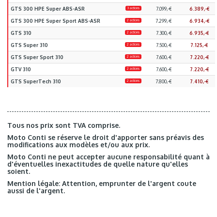
GTS 300 HPE Super ABS-ASR
3 actions
7.099,-€
6.389,-€
GTS 300 HPE Super Sport ABS-ASR
2 actions
7.299,-€
6.934,-€
GTS 310
2 actions
7.300,-€
6.935,-€
GTS Super 310
2 actions
7.500,-€
7.125,-€
GTS Super Sport 310
2 actions
7.600,-€
7.220,-€
GTV 310
2 actions
7.600,-€
7.220,-€
GTS SuperTech 310
2 actions
7.800,-€
7.410,-€
Tous nos prix sont TVA comprise.
Moto Conti se réserve le droit d'apporter sans préavis des
modifications aux modèles et/ou aux prix.
Moto Conti ne peut accepter aucune responsabilité quant à
d'éventuelles inexactitudes de quelle nature qu'elles
soient.
Mention légale: Attention, emprunter de l'argent coute
aussi de l'argent.