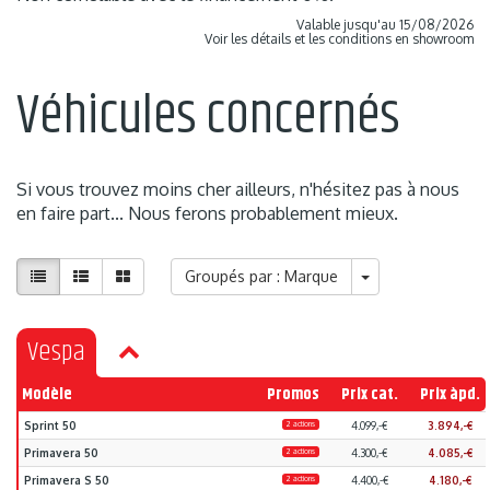
Valable jusqu'au 15/08/2026
Voir les détails et les conditions en showroom
Véhicules concernés
Si vous trouvez moins cher ailleurs, n'hésitez pas à nous
en faire part... Nous ferons probablement mieux.
Groupés par : Marque
Vespa
Modèle
Promos
Prix cat.
Prix àpd.
Sprint 50
2 actions
4.099,-€
3.894,-€
Primavera 50
2 actions
4.300,-€
4.085,-€
Primavera S 50
2 actions
4.400,-€
4.180,-€