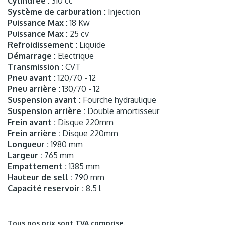
Cylindrée :
310 cc
Système de carburation :
Injection
Puissance Max :
18 Kw
Puissance Max :
25 cv
Refroidissement :
Liquide
Démarrage :
Electrique
Transmission :
CVT
Pneu avant :
120/70 - 12
Pneu arrière :
130/70 - 12
Suspension avant :
Fourche hydraulique
Suspension arrière :
Double amortisseur
Frein avant :
Disque 220mm
Frein arrière :
Disque 220mm
Longueur :
1980 mm
Largeur :
765 mm
Empattement :
1385 mm
Hauteur de sell :
790 mm
Capacité reservoir :
8.5 l
Tous nos prix sont TVA comprise.