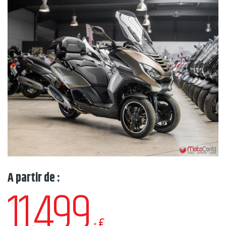
A partir de :
11.499
,-€