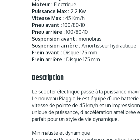
Moteur :
Electrique
Puissance Max :
2.2 Kw
Vitesse Max :
45 Km/h
Pneu avant :
100/80-10
Pneu arrière :
100/80-10
Suspension avant :
monobras
Suspension arrière :
Amortisseur hydraulique
Frein avant :
Disque 175 mm
Frein arrière :
Disque 175 mm
Description
Le scooter électrique passe à la puissance max
Le nouveau Piaggio 1+ est équipé d`une batterie
vitesse de pointe de 45 km/h et un impression
unique de puissance, d`accélération améliorée e
parfait pour un style de vie dynamique.
Minimaliste et dynamique
Le nouveau Piaggio 1+ combine sans effort la mob