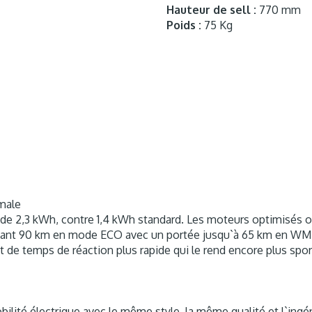
Hauteur de sell :
770 mm
Poids :
75 Kg
imale
 de 2,3 kWh, contre 1,4 kWh standard. Les moteurs optimisés o
nant 90 km en mode ECO avec un portée jusqu`à 65 km en WMTC
t de temps de réaction plus rapide qui le rend encore plus sp
ilité électrique avec le même style, la même qualité et l`ingé