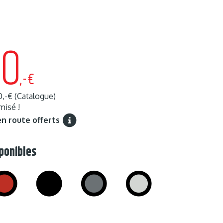
20
,-€
0,-€
(Catalogue)
isé !
en route offerts
ponibles