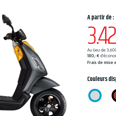
A partir de :
3.4
Au lieu de
3.60
180,-€
d'économ
Frais de mise 
Couleurs dis