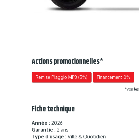
Actions promotionnelles
*
Remise Piaggio MP3 (5%)
Financement 0%
*Voir le
Fiche technique
Année :
2026
Garantie :
2 ans
Type d'usage :
Ville & Quotidien