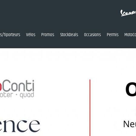
res/Tiporteurs
Vélos
Promos
StockDeals
Occasions
Permis
MotoCo