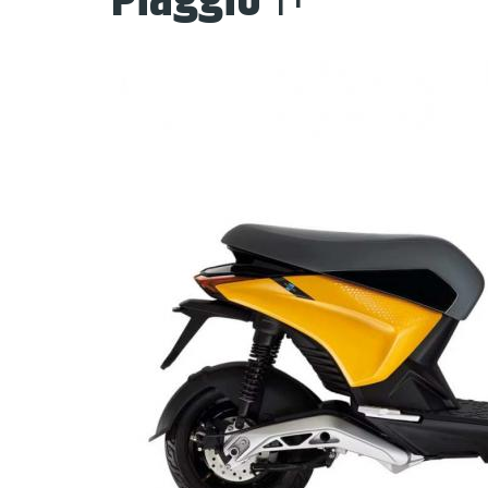
Piaggio
1+