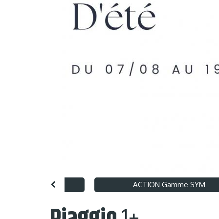
nt 125 X Art Hugo
ACTION Gamme SYM