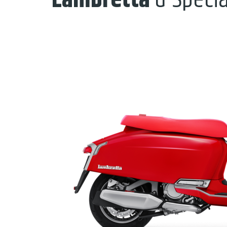
Lambretta
G-Specia