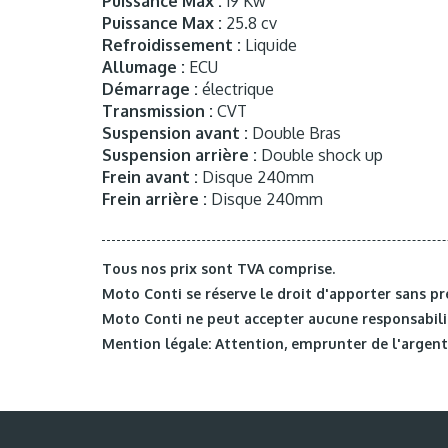
Puissance Max :
19 Kw
Puissance Max :
25.8 cv
Refroidissement :
Liquide
Allumage :
ECU
Démarrage :
électrique
Transmission :
CVT
Suspension avant :
Double Bras
Suspension arrière :
Double shock up
Frein avant :
Disque 240mm
Frein arrière :
Disque 240mm
Tous nos prix sont TVA comprise.
Moto Conti se réserve le droit d'apporter sans pr
Moto Conti ne peut accepter aucune responsabilit
Mention légale: Attention, emprunter de l'argent 