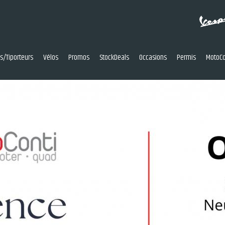
res/Tiporteurs
Vélos
Promos
StockDeals
Occasions
Permis
MotoCo