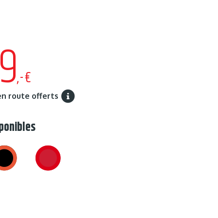
99
,-€
en route offerts
ponibles