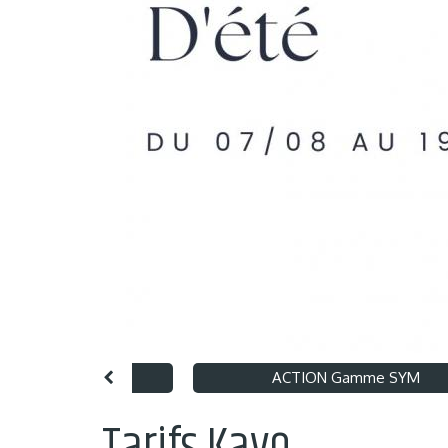
nt 125 X Art Hugo
ACTION Gamme SYM