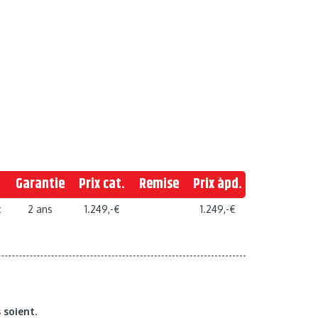
Garantie
Prix cat.
Remise
Prix àpd.
c
2 ans
1.249,-€
1.249,-€
 soient.