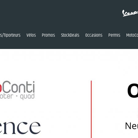
res/Tiporteurs
Vélos
Promos
StockDeals
Occasions
Permis
MotoCo