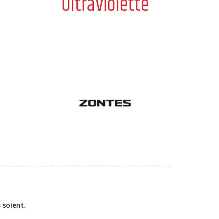
UltraViolette
 soient.